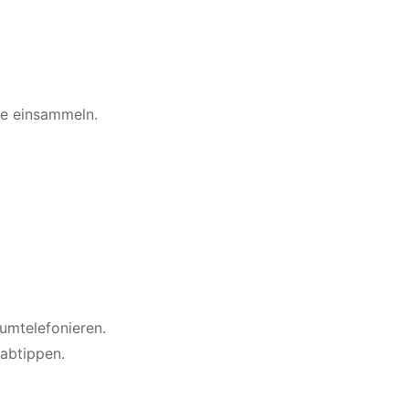
te einsammeln.
rumtelefonieren.
abtippen.